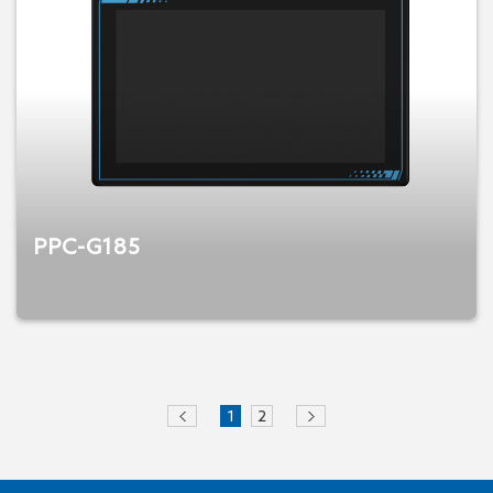
PPC-G185
1
2